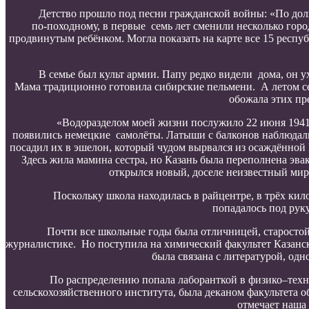
Детство прошло под песни гражданской войны: «По доли
по-походному, в первые семь лет сменили несколько горо
продвинутым ребёнком. Могла показать на карте все 15 респуб
В семье был культ армии. Папу редко видели дома, он ух
Мама традиционно готовила сибирские пельмени. А летом сем
обожала этих пр
«Водоразделом моей жизни послужило 22 июня 1941 г
появились немецкие самолёты. Латыши с балконов наблюдали 
посадил их в эшелон, который чудом вырвался из осаждённой Р
Здесь жила мамина сестра, но Казань была переполнена эв
открылся новый, доселе неизвестный мир
Поскольку школа находилась в райцентре, в трёх кило
попадалось под рук
Почти все школьные годы была отличницей, старостой 
журналистике. Но поступила на химический факультет Казанск
была связана с литературой, одн
По распределению попала лаборанткой в физико–техн
сельскохозяйственного института, была деканом факультета о
отмечает наша 