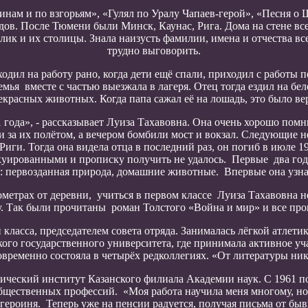
нам и по взгорьям», «Гулял по Уралу Чапаев-герой», «Песня о
дов. После Тюмени были Минск, Каунас, Рига. Дома на стене все
лик и их столицы. Знала наизусть фамилии, имена и отчества вс
трудно выговорить.
одил на работу рано, когда дети ещё спали, приходил с работы п
ья вместе с частью выезжала в лагеря. Отец тогда ездил на бе
екрасных животных. Когда папа сажал её на лошадь, это было ве
ода», - рассказывает Луиза Тахавовна. Она очень хорошо помнит
за их полётом, а вечером бомбили мост и вокзал. Следующие не
иги. Тогда она видела отца в последний раз, он погиб в июле 
акуированными и прописку получить не удалось. Первые два год
: первозданная природа, домашние животные. Впервые она узнала
метрах от деревни, учиться в первом классе Луиза Тахавовна не
у. Так были прочитаны роман Толстого «Война и мир» и все пр
класса, председателем совета отряда. Занималась лёгкой атлети
ого государственного университета, где принимала активное у
овременно состояла в четырёх редколлегиях. «От литературы нику
ический институт Казанского филиала Академии наук. С 1961 по
бщественных профессий. «Моя работа научила меня многому, но,
героиня. Теперь уже на пенсии радуется, получая письма от бы