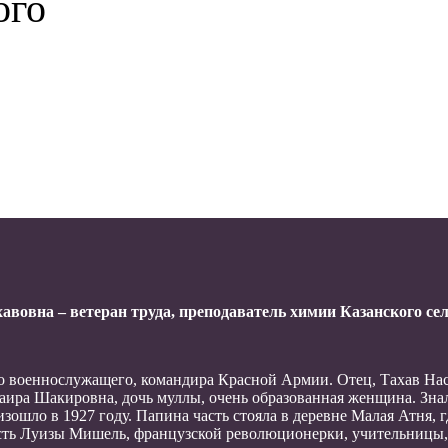
ого
вовна – ветеран труда, преподаватель химии Казанского сел
го военнослужащего, командира Красной Армии. Отец, Тахав На
 Саира Шакировна, дочь муллы, очень образованная женщина. Зна
ошло в 1927 году. Папина часть стояла в деревне Малая Атня, г
честь Луизы Мишель, французской революционерки, учительницы,