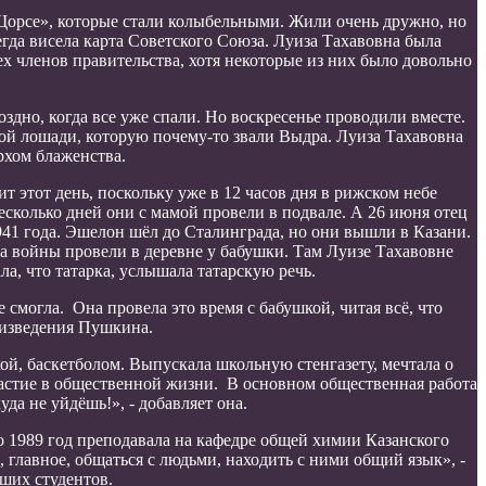
 Щорсе», которые стали колыбельными. Жили очень дружно, но
гда висела карта Советского Союза. Луиза Тахавовна была
ех членов правительства, хотя некоторые из них было довольно
оздно, когда все уже спали. Но воскресенье проводили вместе.
лой лошади, которую почему-то звали Выдра. Луиза Тахавовна
рхом блаженства.
 этот день, поскольку уже в 12 часов дня в рижском небе
сколько дней они с мамой провели в подвале. А 26 июня отец
1941 года. Эшелон шёл до Сталинграда, но они вышли в Казани.
а войны провели в деревне у бабушки. Там Луизе Тахавовне
, что татарка, услышала татарскую речь.
 смогла. Она провела это время с бабушкой, читая всё, что
оизведения Пушкина.
кой, баскетболом. Выпускала школьную стенгазету, мечтала о
частие в общественной жизни. В основном общественная работа
да не уйдёшь!», - добавляет она.
 1989 год преподавала на кафедре общей химии Казанского
 главное, общаться с людьми, находить с ними общий язык», -
вших студентов.