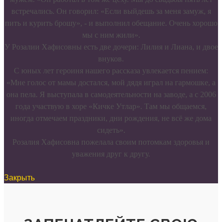
встречались. Он говорил: «Если выйдешь за меня замуж, я
пить и курить брошу», - и выполнил обещание. Очень хорошо
мы с ним жили».
У Розалии Хафисовны есть две дочери: Лилия и Лиана, и двое
внуков.
С юных лет героиня нашего рассказа увлекается пением:
«Мне голос от мамы достался, мой дядя играл на гармошке, а
она пела. Я выступала в самодеятельности на заводе, а с 2006
года участвую в хоре «Кичке Утлар». Там мы общаемся,
иногда отмечаем праздники, дни рождения, не всё же дома
сидеть».
Розалия Хафисовна пожелала своим потомкам здоровья и
уважения друг к другу.
Закрыть