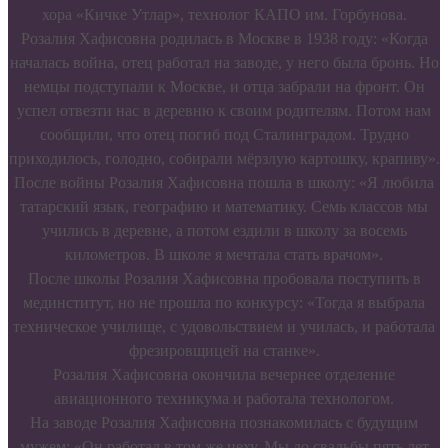
хора «Кичке Утлар», технолог КАПО им. Горбунова.
Розалия Хафисовна родилась в Москве в 1938 году: «Когда
началась война, отец работал на заводе, у него была бронь. Но
немцы подступали к Москве, и отца забрали на фронт. Он
успел отвезти нас в деревню к своим родителям. Потом нам
сообщили, что отец погиб под Сталинградом. Трудно
приходилось, голодно, собирали мёрзлую картошку, крапиву».
После войны Розалия Хафисовна пошла в школу: «Я любила
татарский язык, географию и математику. Семь классов мы
учились в деревне, а потом ездили в школу за восемь
километров. В школе я мечтала стать врачом».
После школы Розалия Хафисовна пробовала поступить в
мединститут, но не прошла по конкурсу: «Тогда я выбрала
техническое училище, с удовольствием и училась, и работала
фрезировщицей на станке».
Розалия Хафисовна окончила вечернее отделение
авиационного техникума и работала технологом.
На заводе Розалия Хафисовна познакомилась с будущим
мужем: «Он работал в том же цеху. Мы до свадьбы пять лет