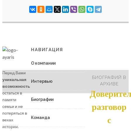
НАВИГАЦИЯ
3 150
О компании
Перед Вами
БИОГРАФИЙ В
уникальная
Интервью
АРХИВЕ
возможность
Доверите
остаться в
памяти
Биографии
разговор
семьи и не
потеряться в
Команда
с
вехах
истории.