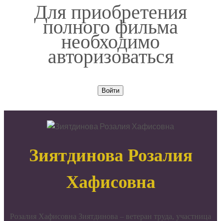
Для приобретения
полного фильма
необходимо
авторизоваться
Войти
Зиятдинова Розалия
Хафисовна
Розалия Хафисовна Зиятдинова – ветеран труда, участница