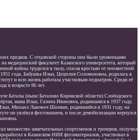
своих предков. С отцовской стороны они были уроженцами
 на медицинский факультет Казанского университета, который
нной войны трудился в тылу, спасая крестьян от неизвестной
е 1951 года. Бабушка Ильи, Цецилия Соломоновна, родилась в
титут и всю жизнь работала участковым педиатром. Среди её
да в возрасте 86 лет.
селе Баталы (ныне Баталово Кировской области) Слободского
вёртая, мама Ильи, Галина Ивановна, родившаяся в 1937 году,
 Ильи, Михаил Львович Шалман, родившийся в 1931 году, на
туте он увлёкся фехтованием, и после демобилизации вернулся
вановна.
ал множество замечательных спортсменов и тренеров, получил
проработал в Казанском НИИ фотоматериалов, участвовал в