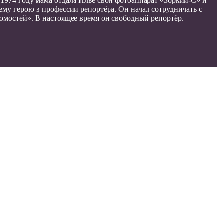
1974 году мама отдала Илье свой фотоаппарат «Зоркий-С» и
ему герою в профессии репортёра. Он начал сотрудничать с
домостей». В настоящее время он свободный репортёр.