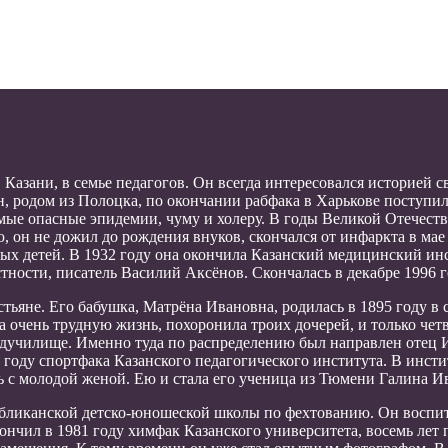
 Казани, в семье педагогов. Он всегда интересовался историей 
, родом из Полоцка, по окончании рабфака в Харькове поступил
мые опасные эпидемии, чуму и холеру. В годы Великой Отечестве
, он не дожил до рождения внуков, скончался от инфаркта в ма
рых детей. В 1932 году она окончила Казанский медицинский инс
тности, писатель Василий Аксёнов. Скончалась в декабре 1996 го
тьяне. Его бабушка, Матрёна Ивановна, родилась в 1895 году в 
ила очень трудную жизнь, похоронила троих дочерей, и только чет
педучилище. Именно туда по распределению был направлен отец
 году спортфака Казанского педагогического института. В инсти
ь с молодой женой. Ею и стала его ученица из Тюмени Галина И
убликанской детско-юношеской школы по фехтованию. Он воспит
нчил в 1981 году химфак Казанского университета, восемь лет 