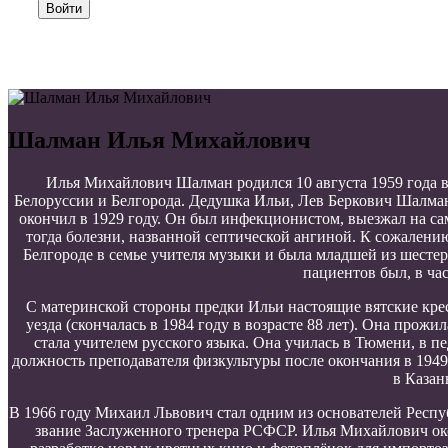
Войти
Шалман Илья Михайлович
Илья Михайлович Шалман родился 10 августа 1959 года в
Белоруссии и Белгорода. Дедушка Ильи, Лев Беркович Шалман
окончил в 1929 году. Он был инфекционистом, выезжал на са
тогда болезни, названной септической ангиной. К сожалению
Белгороде в семье учителя музыки и была младшей из шесте
пациентов был, в час
С материнской стороны предки Ильи настоящие вятские крес
уезда (скончалась в 1984 году в возрасте 88 лет). Она прож
стала учителем русского языка. Она училась в Тюмени, в 
должность преподавателя физкультуры после окончания в 1949
в Казан
В 1966 году Михаил Львович стал одним из основателей Респ
звание Заслуженного тренера РСФСР. Илья Михайлович око