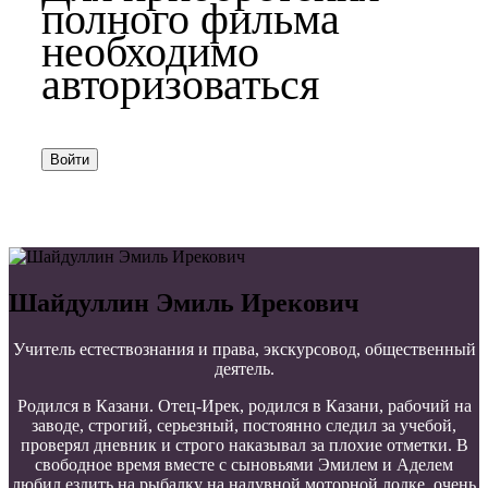
полного фильма
необходимо
авторизоваться
Войти
Шайдуллин Эмиль Ирекович
Учитель естествознания и права, экскурсовод, общественный
деятель.
Родился в Казани. Отец-Ирек, родился в Казани, рабочий на
заводе, строгий, серьезный, постоянно следил за учебой,
проверял дневник и строго наказывал за плохие отметки. В
свободное время вместе с сыновьями Эмилем и Аделем
любил ездить на рыбалку на надувной моторной лодке, очень