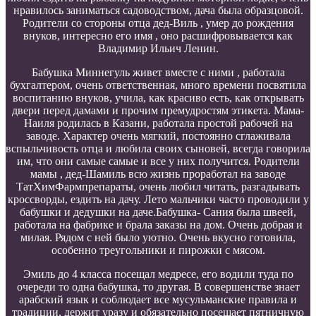
нравилось заниматься садоводством, дача была образцовой.
Родители со стороны отца дед-Виль , умер до рождения
внуков, интересно его имя , оно расшифровывается как
Владимир Ильич Ленин.
Бабушка Миннегуль живет вместе с ними , работала
бухгалтером, очень ответственная, много времени посвятила
воспитанию внуков, учила, как красиво есть, как открывать
двери перед дамами и прочим премудростям этикета. Мама-
Наиля родилась в Казани, работала простой рабочей на
заводе. Характер очень мягкий, постоянно сглаживала
вспыльчивость отца и любила своих сыновей, всегда говорила
им, что они самые самые и все у них получится. Родители
мамы , дед-Шамиль всю жизнь проработал на заводе
ТатХимФармпрепараты, очень любил читать, разгадывать
кроссворды, ездить на дачу. Лето мальчики часто проводили у
бабушки и дедушки на даче.Бабушка- Сания была швеей,
работала на фабрике и брала заказы на дом. Очень добрая и
милая. Рядом с ней было уютно. Очень вкусно готовила,
особенно треугольники и пирожки с мясом.
Эмиль до 4 класса посещал медресе, его водили туда по
очереди то одна бабушка, то другая. В совершенстве знает
арабский язык и соблюдает все мусульманские правила и
традиции, держит уразу и обязательно посещает пятничную