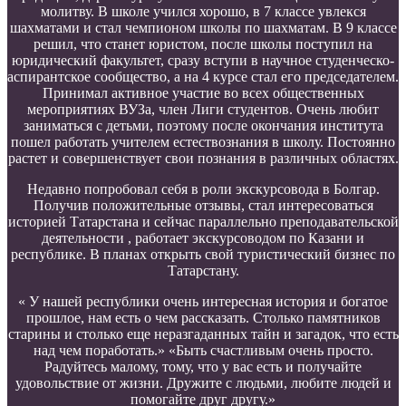
молитву. В школе учился хорошо, в 7 классе увлекся
шахматами и стал чемпионом школы по шахматам. В 9 классе
решил, что станет юристом, после школы поступил на
юридический факультет, сразу вступи в научное студенческо-
аспирантское сообщество, а на 4 курсе стал его председателем.
Принимал активное участие во всех общественных
мероприятиях ВУЗа, член Лиги студентов. Очень любит
заниматься с детьми, поэтому после окончания института
пошел работать учителем естествознания в школу. Постоянно
растет и совершенствует свои познания в различных областях.
Недавно попробовал себя в роли экскурсовода в Болгар.
Получив положительные отзывы, стал интересоваться
историей Татарстана и сейчас параллельно преподавательской
деятельности , работает экскурсоводом по Казани и
республике. В планах открыть свой туристический бизнес по
Татарстану.
« У нашей республики очень интересная история и богатое
прошлое, нам есть о чем рассказать. Столько памятников
старины и столько еще неразгаданных тайн и загадок, что есть
над чем поработать.» «Быть счастливым очень просто.
Радуйтесь малому, тому, что у вас есть и получайте
удовольствие от жизни. Дружите с людьми, любите людей и
помогайте друг другу.»