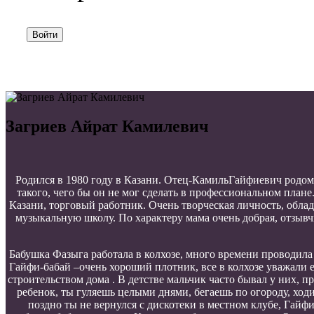
Войти
Загриев Айрат Камилевич
Родился в 1980 году в Казани. Отец-КамильГайфиевич родом 
такого, чего бы он не мог сделать в профессиональном пла
Казани, торговый работник. Очень творческая личность, облад
музыкальную школу. По характеру мама очень добрая, отзывч
Бабушка Фазыга работала в колхозе, много времени проводила 
Гайфи-бабай –очень хороший плотник, все в колхозе уважали е
строительством дома . В детстве мальчик часто бывал у них, п
ребенок, ты гуляешь целыми днями, бегаешь по огороду, ход
поздно ты не вернулся с дискотеки в местном клубе, Гайф