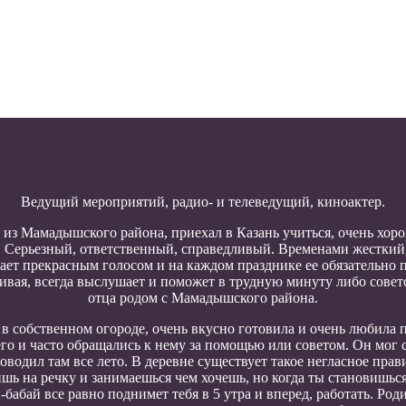
Ведущий мероприятий, радио- и телеведущий, киноактер.
из Мамадышского района, приехал в Казань учиться, очень хор
не. Серьезный, ответственный, справедливый. Временами жестки
ает прекрасным голосом и на каждом празднике ее обязательно 
ивая, всегда выслушает и поможет в трудную минуту либо сове
отца родом с Мамадышского района.
в собственном огороде, очень вкусно готовила и очень любила 
го и часто обращались к нему за помощью или советом. Он мог сд
роводил там все лето. В деревне существует такое негласное прав
ишь на речку и занимаешься чем хочешь, но когда ты становишься
и-бабай все равно поднимет тебя в 5 утра и вперед, работать. Р