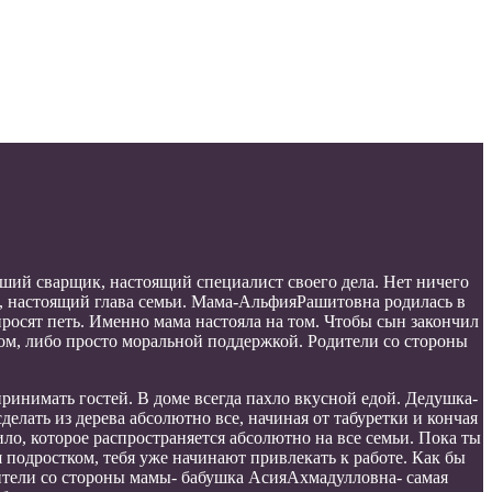
оший сварщик, настоящий специалист своего дела. Нет ничего
й, настоящий глава семьи. Мама-АльфияРашитовна родилась в
просят петь. Именно мама настояла на том. Чтобы сын закончил
том, либо просто моральной поддержкой. Родители со стороны
принимать гостей. В доме всегда пахло вкусной едой. Дедушка-
елать из дерева абсолютно все, начиная от табуретки и кончая
ило, которое распространяется абсолютно на все семьи. Пока ты
 подростком, тебя уже начинают привлекать к работе. Как бы
одители со стороны мамы- бабушка АсияАхмадулловна- самая