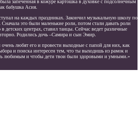
 была запеченная в кожуре картошка в духовке с подсолнечным
ак бабушка Асия.
ыступал на каждых праздниках. Закончил музыкальную школу по
. Сначала это были маленькие роли, потом стали давать роли
 в детских центрах, ставил танцы. Сейчас ведет различные
овторно. Родились дочь –Самира и сын Эмир.
ти очень любят его и провести выходные с папой для них, как
выбора и поиска интересен тем, что ты выходишь из рамок и
ыть любимым и чтобы дети твои были здоровыми и умными.»