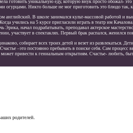
мела готовить уникальную еду, которую внук просто обожал- это
ми огурцами. Никто больше не мог приготовить это блюдо так, к
том английский. В школе занимался культ-массовой работой и в
огда учились на 5 курсе пригласили играть в театр им Качалова
ь Эрика, начал подрабатывать, преподавал актерское мастерство
дении, участвует в спектаклях. Первый брак распался, женился п
инаково, собирает всех троих детей и везет из развлекаться. Де
«Счастье –это постоянно пребывать в поиске себя. Сам процесс 
то может привести к гениальным открытиям. Счастье- любить, б
ваших родителей.