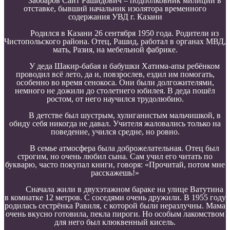
Заббаров Саит Рашидович – подполковник милиции в
отставке, бывший начальник изолятора временного
содержания УВД г. Казани
Родился в Казани 26 сентября 1950 года. Родители из
Чистопольского района. Отец, Рашид, работал в органах МВД,
мать, Разия, на мебельной фабрике.
У деда Шакир-бабая и бабушки Хатима-апы ребёнком
проводил всё лето, да и, повзрослев, ездил им помогать,
особенно во время сенокоса. Они были долгожителями,
немного не дожили до столетнего юбилея. В деда пошёл
ростом, от него научился трудолюбию.
В детстве был шустрым, хулиганистым мальчишкой, в
обиду себя никогда не давал. Учителя жаловались только на
поведение, учился средне, но ровно.
В семье атмосфера была доброжелательная. Отец был
строгим, но очень любил сына. Сам учил его читать по
букварю, часто покупал книги, говоря: «Прочитай, потом мне
расскажешь!»
Сначала жили в двухэтажном бараке на улице Ватутина
в комнатке 12 метров. С соседями очень дружили. В 1955 году
родилась сестрёнка Равиля, с которой были неразлучны. Мама
очень вкусно готовила, пекла пироги. Но особым лакомством
для него был клюквенный кисель.