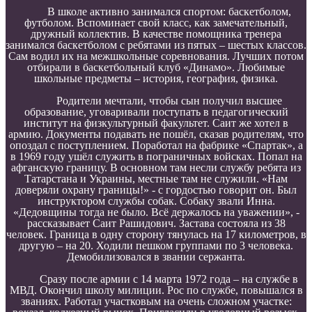
В школе активно занимался спортом: баскетболом,
футболом. Вспоминает свой класс, как замечательный,
дружный коллектив. В качестве помощника тренера
занимался баскетболом с ребятами из пятых – шестых классов.
Сам водил их на межшкольные соревнования. Лучших потом
отбирали в баскетбольный клуб «Динамо». Любимые
школьные предметы – история, география, физика.
Родители мечтали, чтобы сын получил высшее
образование, уговаривали поступать в педагогический
институт на физкультурный факультет. Саит же хотел в
армию. Документы подавать не пошёл, сказав родителям, что
опоздал с поступлением. Поработал на фабрике «Спартак», а
в 1969 году ушёл служить в пограничных войсках. Попал на
афганскую границу. В основном там несли службу ребята из
Татарстана и Украины, местные там не служили. «Нам
доверяли охрану границы!» - с гордостью говорит он. Был
инструктором службы собак. Собаку звали Инна.
«Дедовщины тогда не было. Всё держалось на уважении», -
рассказывает Саит Рашидович. Застава состояла из 38
человек. Граница в одну сторону тянулась на 17 километров, в
другую – на 20. Ходили пешком группами по 3 человека.
Демобилизовался в звании сержанта.
Сразу после армии с 14 марта 1972 года – на службе в
МВД. Окончил школу милиции. Рос по службе, повышался в
званиях. Работал участковым на очень сложном участке: