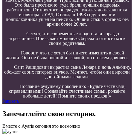
вокзал, колхозный рынок. Пригласили в уголовный розыск.
Это была престижно, туда брали лучших кадровых
работников. От простого опера дослужился до начальника
изолятора в УВД. Отсюда в 1998 году в звании
подполковника ушёл на пенсию. Общий стаж в органах без
армии более 26 лет.
Сетует, что современные люди стали гораздо
агрессивнее. Призывает молодёжь бережно относиться к
своим родителям.
Говорит, что не хотел бы ничего изменить в своей
жизни. Она не была ровной и гладкой, но он всем доволен.
Саит Рашидович вырастил сына Ленара и дочь Альбину,
обожает своих пятерых внуков. Мечтает, чтобы они выросли
достойными людьми.
Послание будущему поколению: «Будьте честными,
справедливыми! Создавайте счастливые семьи, рожайте
побольше детей! Помните своих предков!»
Закрыть
Запечатлейте свою историю.
Вместе с Ayaris сегодня это возможно