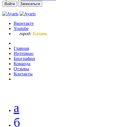
Войти
Записаться
Вконтакте
Youtube
город:
Казань
Главная
Интервью
Биографии
Команда
Отзывы
Контакты
Ваш запрос по букве "з"
а
б