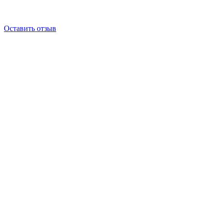
Если вы снимались в биографическом фильме Аярис
чтобы вы остались довольны снятым для вас филь
Оставить отзыв