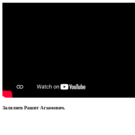
Залялиев Рашит Агзамович.